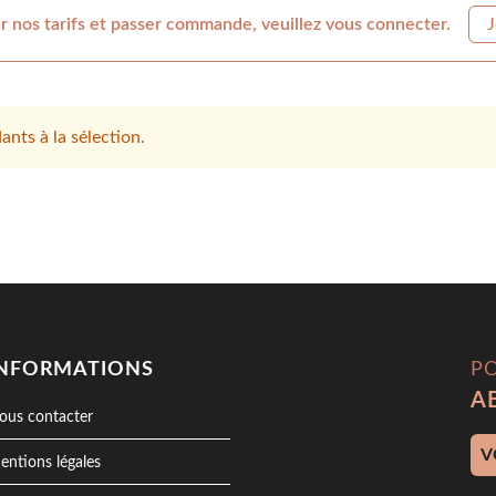
r nos tarifs et passer commande, veuillez vous connecter.
J
nts à la sélection.
INFORMATIONS
P
A
ous contacter
Adr
entions légales