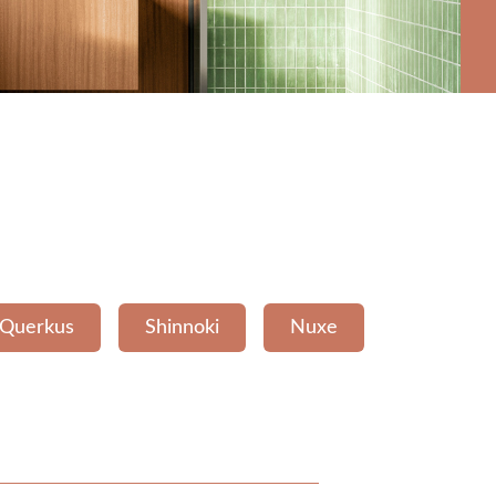
Querkus
Shinnoki
Nuxe