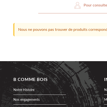
Pour consulte
Nous ne pouvons pas trouver de produits corresponda
B COMME BOIS
Notre Histoire
N
Nos engagements
M