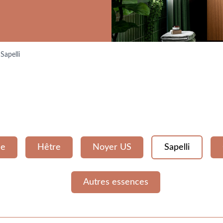
Sapelli
ne
Hêtre
Noyer US
Sapelli
Autres essences