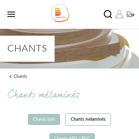
Aller au contenu
Chercher
CHANTS
Chants
Chants mélaminés
Chants bois
Chants mélaminés
Chants ABS / PVC