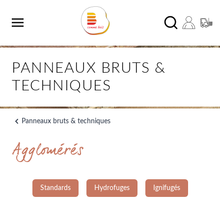
Aller au contenu
Chercher
PANNEAUX BRUTS &
TECHNIQUES
Panneaux bruts & techniques
Agglomérés
Standards
Hydrofuges
Ignifugés