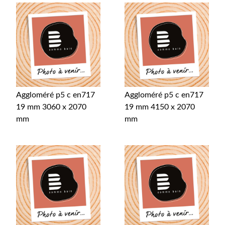
Aggloméré p5 c en717
Aggloméré p5 c en717
19 mm 3060 x 2070
19 mm 4150 x 2070
mm
mm