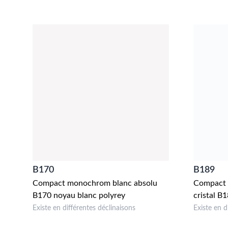
B170
B189
Compact monochrom blanc absolu
Compact 
B170 noyau blanc polyrey
cristal B
Existe en différentes déclinaisons
Existe en d