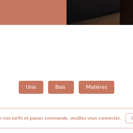
Unis
Bois
Matières
r nos tarifs et passer commande, veuillez vous connecter.
J