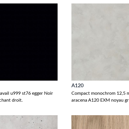
A120
ravail u999 st76 egger Noir
Compact monochrom 12,5
hant droit.
aracena A120 EXM noyau gri