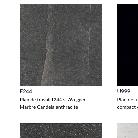
F244
U999
Plan de travail f244 st76 egger
Plan de t
Marbre Candela anthracite
compact c