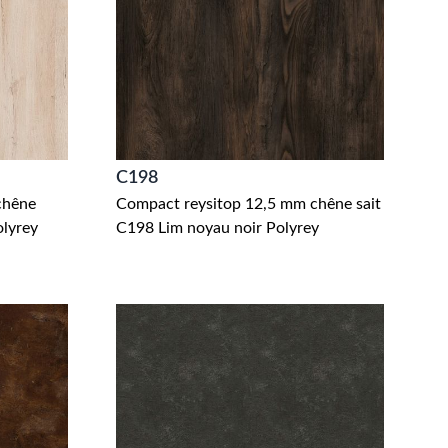
C198
chêne
Compact reysitop 12,5 mm chêne sait
olyrey
C198 Lim noyau noir Polyrey