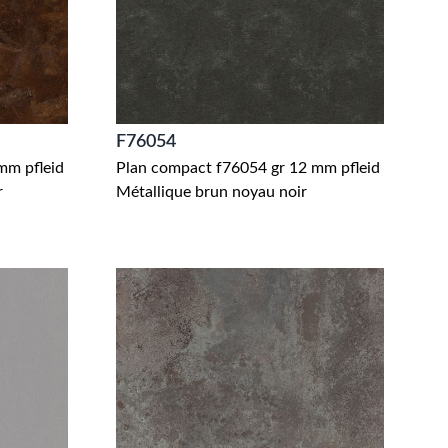
F76054
mm pfleid
Plan compact f76054 gr 12 mm pfleid
r
Métallique brun noyau noir