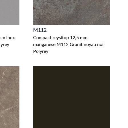
M112
mm inox
Compact reysitop 12,5 mm
lyrey
manganèse M112 Granit noyau noir
Polyrey