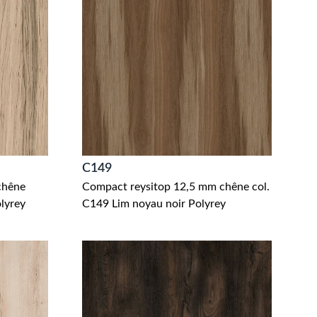
C149
chêne
Compact reysitop 12,5 mm chêne col.
lyrey
C149 Lim noyau noir Polyrey