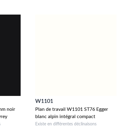
W1101
m noir
Plan de travail W1101 ST76 Egger
yrey
blanc alpin intégral compact
s
Existe en différentes déclinaisons