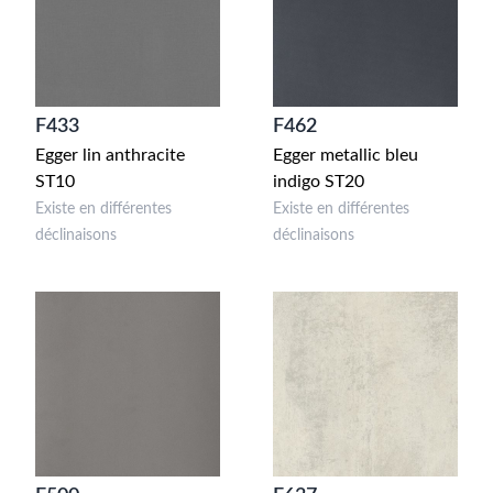
F433
F462
Egger lin anthracite
Egger metallic bleu
ST10
indigo ST20
Existe en différentes
Existe en différentes
déclinaisons
déclinaisons