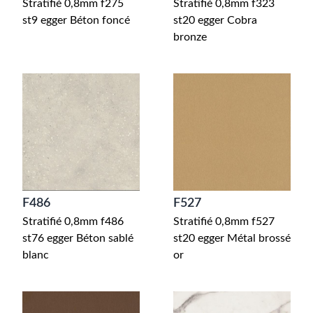
Stratifié 0,8mm f275
Stratifié 0,8mm f323
st9 egger Béton foncé
st20 egger Cobra
bronze
F486
F527
Stratifié 0,8mm f486
Stratifié 0,8mm f527
st76 egger Béton sablé
st20 egger Métal brossé
blanc
or