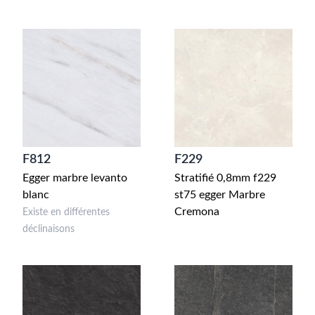
F812
F229
Egger marbre levanto
Stratifié 0,8mm f229
blanc
st75 egger Marbre
Cremona
Existe en différentes
déclinaisons