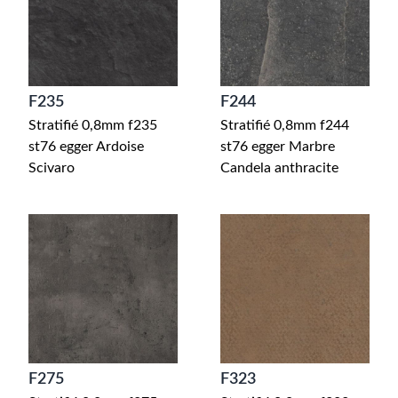
F235
F244
Stratifié 0,8mm f235
Stratifié 0,8mm f244
st76 egger Ardoise
st76 egger Marbre
Scivaro
Candela anthracite
F275
F323