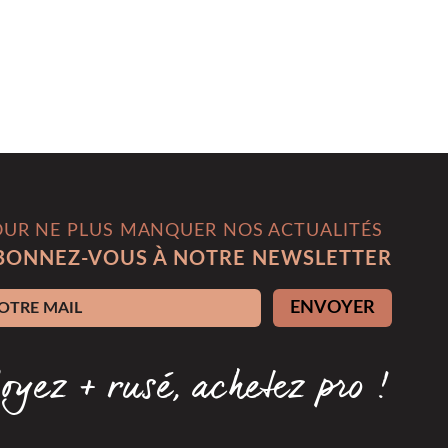
OUR NE PLUS MANQUER NOS ACTUALITÉS
BONNEZ-VOUS À NOTRE NEWSLETTER
esse e-mail
ENVOYER
oyez + rusé, achetez pro !