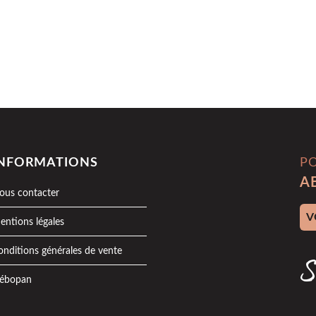
INFORMATIONS
P
A
ous contacter
Adr
entions légales
onditions générales de vente
S
ébopan