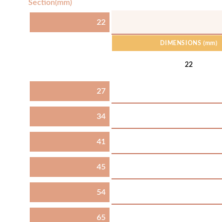
Section(mm)
22
DIMENSIONS
(mm)
22
27
34
41
45
54
65