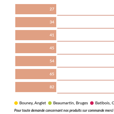
27
34
41
45
54
65
82
Bouney, Anglet
Beaumartin, Bruges
Batibois, G
Pour toute demande concernant nos produits sur commande merci d