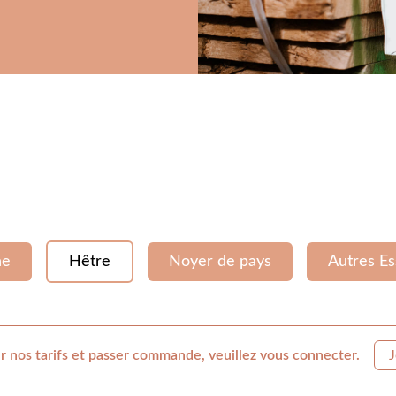
ne
Hêtre
Noyer de pays
Autres E
r nos tarifs et passer commande, veuillez vous connecter.
J