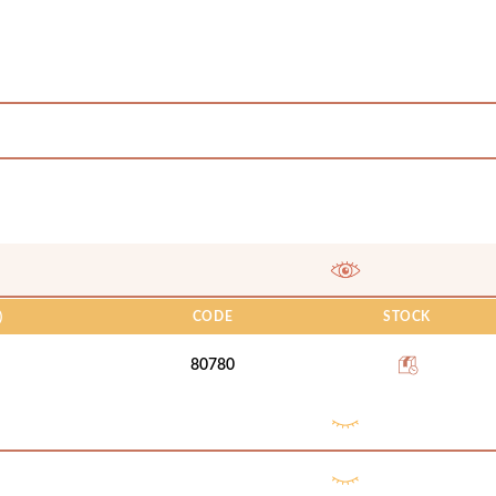
)
CODE
STOCK
80780