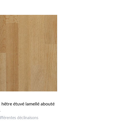
hêtre étuvé lamellé abouté
B
ifférentes déclinaisons