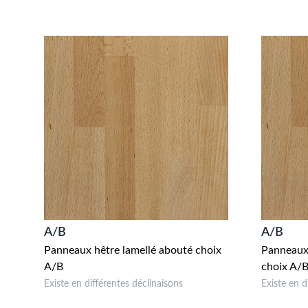
A/B
A/B
Panneaux hêtre lamellé abouté choix
Panneaux 
A/B
choix A/
Existe en différentes déclinaisons
Existe en d