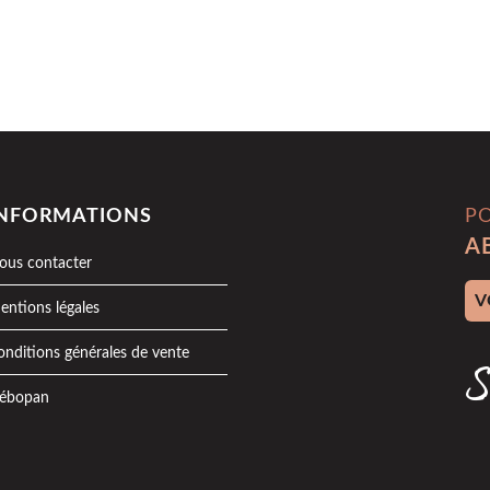
INFORMATIONS
P
A
ous contacter
Adr
entions légales
onditions générales de vente
S
ébopan