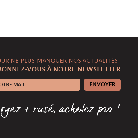
OUR NE PLUS MANQUER NOS ACTUALITÉS
BONNEZ-VOUS À NOTRE NEWSLETTER
esse e-mail
ENVOYER
oyez + rusé, achetez pro !