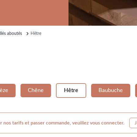
llés aboutés
Hêtre
èze
Chêne
Hêtre
Baubuche
r nos tarifs et passer commande, veuillez vous connecter.
J