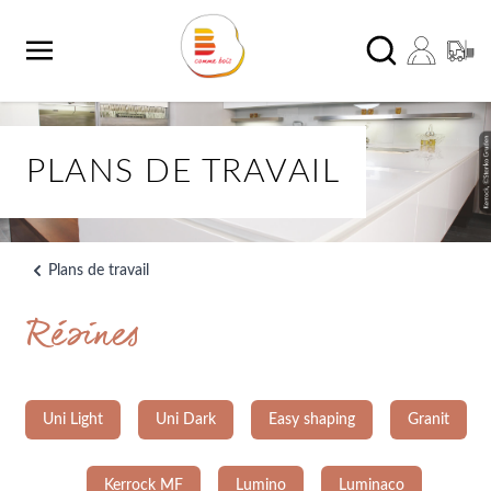
Aller au contenu
Chercher
PLANS DE TRAVAIL
Plans de travail
Résines
Uni Light
Uni Dark
Easy shaping
Granit
Kerrock MF
Lumino
Luminaco