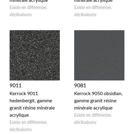
minérale acrylique
minérale acrylique
Existe en différentes
Existe en différentes
déclinaisons
déclinaisons
9011
9081
Kerrock 9011
Kerrock 9050 obsidian,
hedenbergit, gamme
gamme granit résine
granit résine minérale
minérale acrylique
acrylique
Existe en différentes
Existe en différentes
déclinaisons
déclinaisons