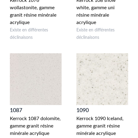
Kerrock 1076
Kerrock 108 snow
wollastonite, gamme
white, gamme uni
granit résine minérale
résine minérale
acrylique
acrylique
Existe en différentes
Existe en différentes
déclinaisons
déclinaisons
1087
1090
Kerrock 1087 dolomite,
Kerrock 1090 Iceland,
gamme granit résine
gamme granit résine
minérale acrylique
minérale acrylique