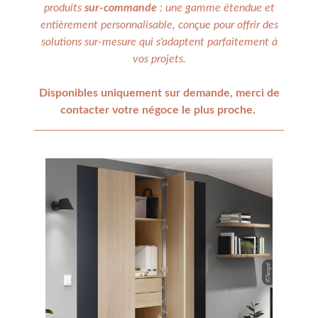
produits
sur-commande
: une gamme étendue et
entièrement personnalisable, conçue pour offrir des
solutions sur-mesure qui s'adaptent parfaitement à
vos projets.
Disponibles uniquement sur demande, merci de
contacter votre négoce le plus proche.