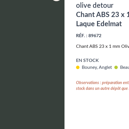
olive detour
Chant ABS 23 x 
Laque Edelmat
RÉF. :
89672
Chant ABS 23 x 1 mm Oli
EN STOCK
Bouney, Anglet
Beau
Observations : préparation entr
stock dans un autre dépôt que l