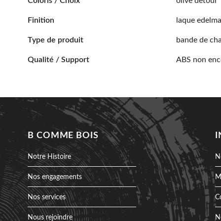
Coloris / Choix
olive detour
Finition
laque edelma
Type de produit
bande de ch
Qualité / Support
ABS non enc
B COMME BOIS
Notre Histoire
N
Nos engagements
M
Nos services
C
Nous rejoindre
N