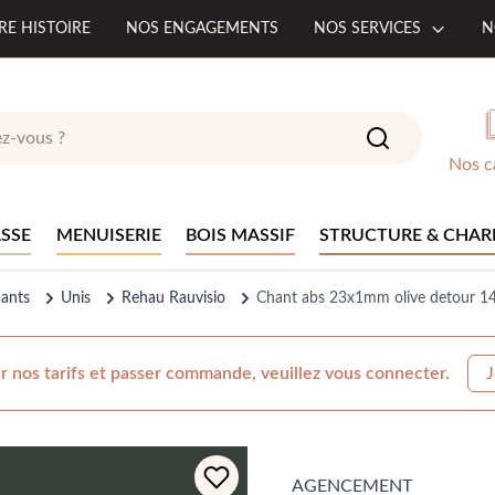
RE HISTOIRE
NOS ENGAGEMENTS
NOS SERVICES
N
Nos c
SSE
MENUISERIE
BOIS MASSIF
STRUCTURE & CHAR
hants
Unis
Rehau Rauvisio
Chant abs 23x1mm olive detour 1
r nos tarifs et passer commande, veuillez vous connecter.
J
AGENCEMENT