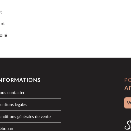
t
ant
ollé
INFORMATIONS
P
A
ous contacter
Adr
entions légales
onditions générales de vente
S
ébopan