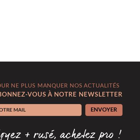
OUR NE PLUS MANQUER NOS ACTUALITÉS
BONNEZ-VOUS À NOTRE NEWSLETTER
esse e-mail
ENVOYER
oyez + rusé, achetez pro !