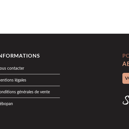
INFORMATIONS
P
A
ous contacter
Adr
entions légales
onditions générales de vente
S
ébopan