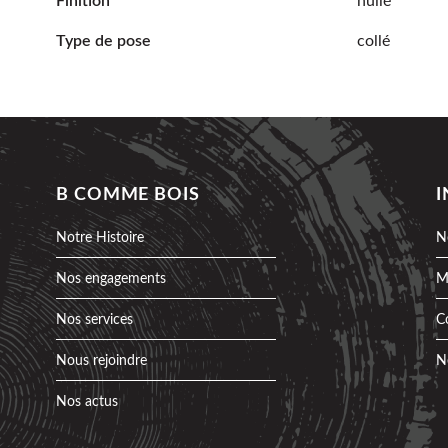
Finition
huilé
Type de pose
collé
B COMME BOIS
Notre Histoire
N
Nos engagements
M
Nos services
C
Nous rejoindre
N
Nos actus