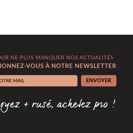
OUR NE PLUS MANQUER NOS ACTUALITÉS
BONNEZ-VOUS À NOTRE NEWSLETTER
esse e-mail
ENVOYER
oyez + rusé, achetez pro !