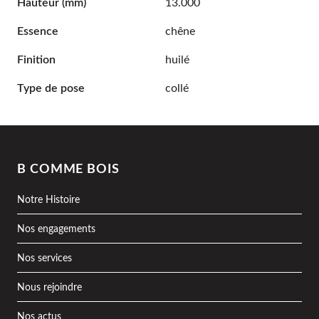
Hauteur
(mm)
13.000
Essence
chêne
Finition
huilé
Type de pose
collé
B COMME BOIS
Notre Histoire
Nos engagements
Nos services
Nous rejoindre
Nos actus