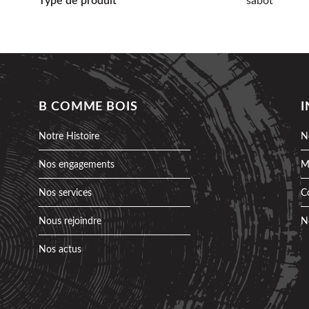
Type de produit
sabot
B COMME BOIS
Notre Histoire
N
Nos engagements
M
Nos services
C
Nous rejoindre
N
Nos actus