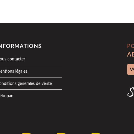
INFORMATIONS
P
A
ous contacter
Adr
entions légales
onditions générales de vente
S
ébopan