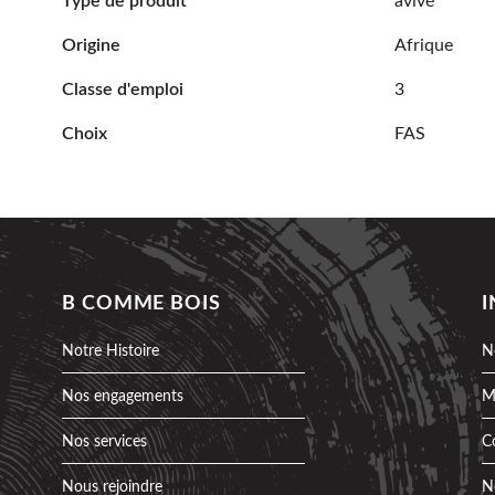
Type de produit
avivé
Origine
Afrique
Classe d'emploi
3
Choix
FAS
B COMME BOIS
Notre Histoire
N
Nos engagements
M
Nos services
C
Nous rejoindre
N