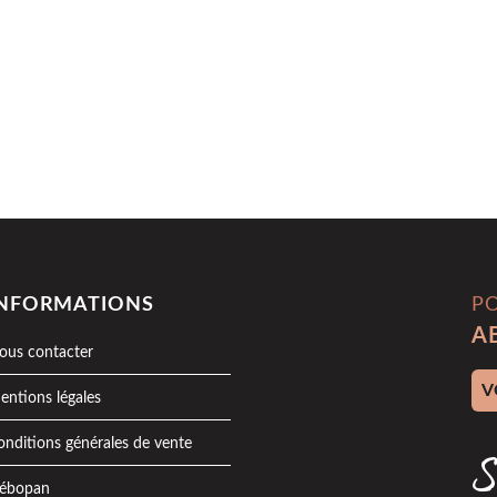
INFORMATIONS
P
A
ous contacter
Adr
entions légales
onditions générales de vente
S
ébopan