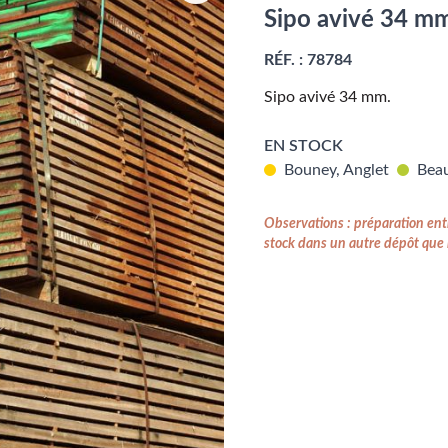
Sipo avivé 34 m
RÉF. :
78784
Sipo avivé 34 mm.
EN STOCK
Bouney, Anglet
Beau
Observations : préparation entr
stock dans un autre dépôt que l