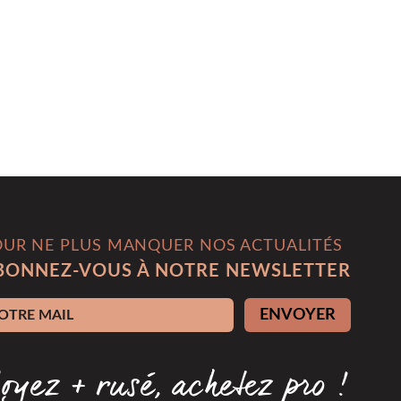
OUR NE PLUS MANQUER NOS ACTUALITÉS
BONNEZ-VOUS À NOTRE NEWSLETTER
esse e-mail
ENVOYER
oyez + rusé, achetez pro !