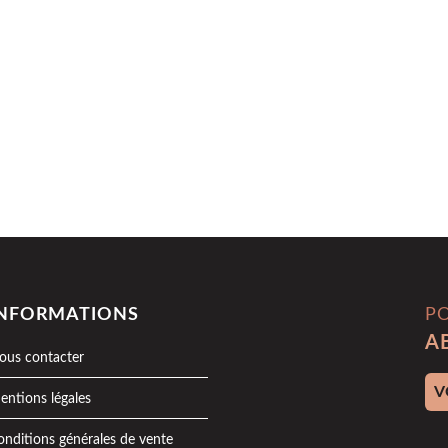
INFORMATIONS
P
A
ous contacter
Adr
entions légales
onditions générales de vente