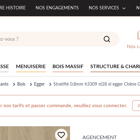
RE HISTOIRE
NOS ENGAGEMENTS
NOS SERVICES
N
Nos c
SSE
MENUISERIE
BOIS MASSIF
STRUCTURE & CHAR
hants
Bois
Egger
Stratifié 0,8mm h3309 st28 xl egger Chêne G
r nos tarifs et passer commande, veuillez vous connecter.
J
AGENCEMENT