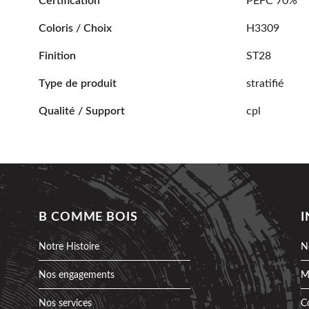
Certification
PEFC 70%
Coloris / Choix
H3309
Finition
ST28
Type de produit
stratifié
Qualité / Support
cpl
B COMME BOIS
Notre Histoire
N
Nos engagements
M
Nos services
C